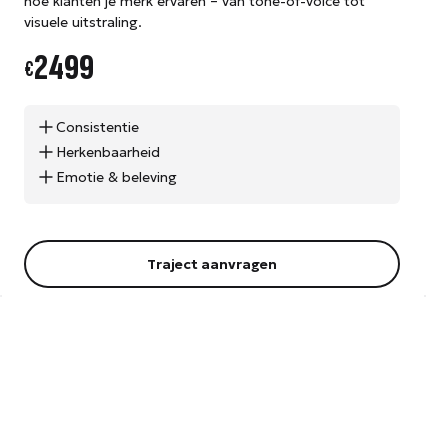
hoe klanten je merk ervaren – van tone-of-voice tot
visuele uitstraling.
2499
€
Consistentie
Herkenbaarheid
Emotie & beleving
Traject aanvragen
UI/UX quickscan
Een compacte, doelgerichte analyse van jouw website.
Perfect voor organisaties die willen weten waar het beter
kan zonder direct een volledig traject aan te gaan.