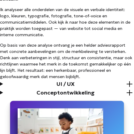
Ik analyseer alle onderdelen van de visuele en verbale identiteit:
logo, kleuren, typografie, fotografie, tone-of-voice en
communicatiemiddelen. Ook kijk ik naar hoe deze elementen in de
praktijk worden toegepast — van website tot social media en
interne communicatie.
Op basis van deze analyse ontvang je een helder adviesrapport
met concrete aanbevelingen om de merkbeleving te versterken.
Denk aan verbeteringen in stijl, structuur en consistentie, maar ook
richtlijnen waarmee het merk in de toekomst gemakkelijker op één
lijn blijft. Het resultaat: een herkenbaar, professioneel en
geloofwaardig merk dat mensen bijblijft.
UI / UX
Conceptontwikkeling
Projecten
CONCEPTONTWIKKELING
Observatiesoftware voor
pedagogisch medewerkers